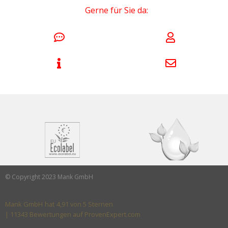
Gerne für Sie da:
© Copyright 2023 Mank GmbH
Mank GmbH
hat
4,91
von
5
Sternen
|
11343
Bewertungen auf ProvenExpert.com