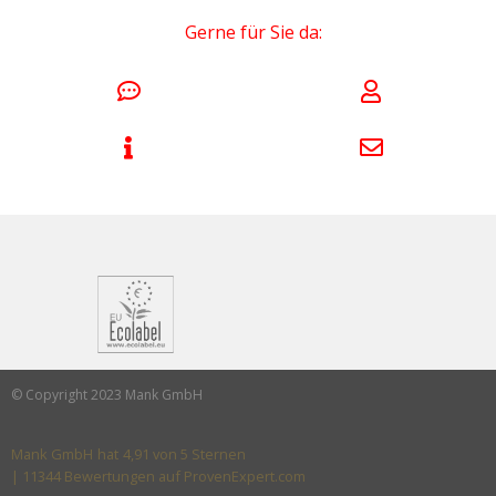
Gerne für Sie da:
© Copyright 2023 Mank GmbH
Mank GmbH
hat
4,91
von
5
Sternen
|
11344
Bewertungen auf ProvenExpert.com