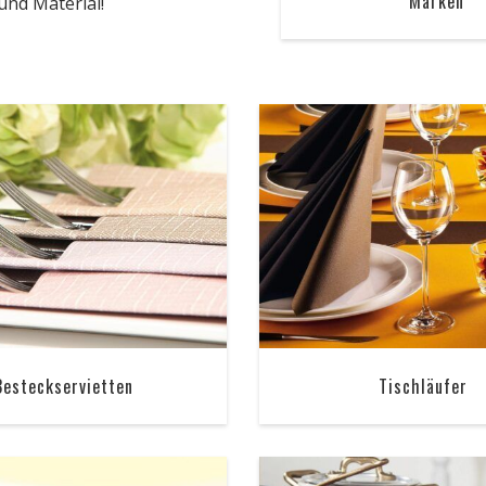
Marken
und Material!
Besteckservietten
Tischläufer