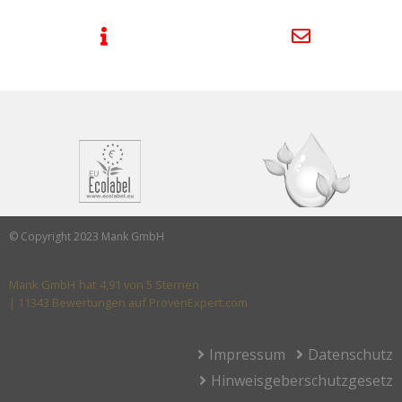
© Copyright 2023 Mank GmbH
Mank GmbH
hat
4,91
von
5
Sternen
|
11343
Bewertungen auf ProvenExpert.com
Impressum
Datenschutz
Hinweisgeberschutzgesetz