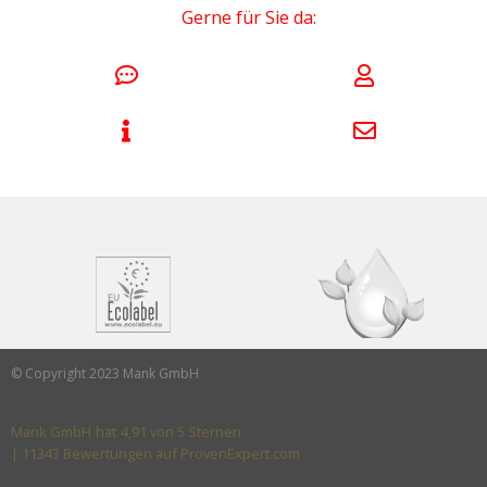
Gerne für Sie da:
© Copyright 2023 Mank GmbH
Mank GmbH
hat
4,91
von
5
Sternen
|
11343
Bewertungen auf ProvenExpert.com