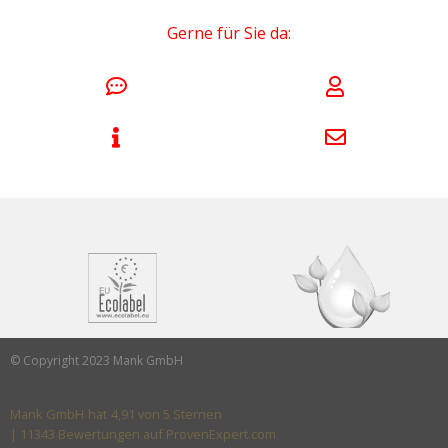
Gerne für Sie da:
© Copyright 2023 Mank GmbH
Mank GmbH
hat
4,91
von
5
Sternen
|
11343
Bewertungen auf ProvenExpert.com